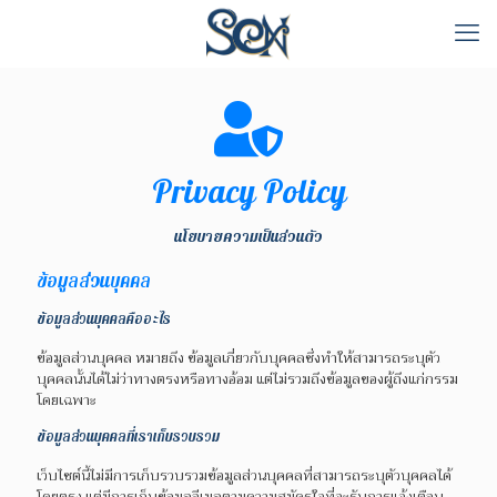
Privacy Policy
นโยบายความเป็นส่วนตัว
ข้อมูลส่วนบุคคล
ข้อมูลส่วนบุคคลคืออะไร
ข้อมูลส่วนบุคคล หมายถึง ข้อมูลเกี่ยวกับบุคคลซึ่งทำให้สามารถระบุตัว
บุคคลนั้นได้ไม่ว่าทางตรงหรือทางอ้อม แต่ไม่รวมถึงข้อมูลของผู้ถึงแก่กรรม
โดยเฉพาะ
ข้อมูลส่วนบุคคลที่เราเก็บรวบรวม
เว็บไซต์นี้ไม่มีการเก็บรวบรวมข้อมูลส่วนบุคคลที่สามารถระบุตัวบุคคลได้
โดยตรง แต่มีการเก็บข้อมูลอีเมลตามความสมัครใจที่จะรับการแจ้งเตือน