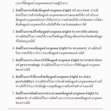
เวลาที่ข้อมูลส่วนบุคคลของท่านอยู่กับเรา
สิทธิ์ในการเข้าถึงข้อมูลส่วนบุคคล (right of access)
: ท่านมี
สิทธิ์ในการเข้าถึงข้อมูลส่วนบุคคลของท่านและขอให้เราทำสำเนา
ข้อมูลส่วนบุคคลดังกล่าวให้แก่ท่าน รวมถึงขอให้เราเปิดเผยการได้มา
ซึ่งข้อมูลส่วนบุคคลที่ท่านไม่ได้ให้ความ ยินยอมต่อเราได้
สิทธิ์ในการแก้ไขข้อมูลส่วนบุคคล (right to rectification)
:
ท่านมีสิทธิ์ในการขอให้เราแก้ไขข้อมูลที่ไม่ถูกต้องหรือเพิ่มเติมข้อมูล
ที่ไม่สมบูรณ์ได้
สิทธิ์ในการลบข้อมูลส่วนบุคคล (right to erasure)
: ท่านมีสิทธิ์
ในการขอให้เราทำการลบข้อมูลส่วนบุคคลของท่านได้
สิทธิ์ในการระงับการใช้ข้อมูลส่วนบุคคล (right to restriction
of processing)
: ท่านมีสิทธิ์ในการระงับการใช้ข้อมูลส่วนบุคคล
ของท่านได้
สิทธิ์ในการให้โอนย้ายข้อมูลส่วนบุคคล (right to data
portability)
: ท่านมีสิทธิ์ในการโอนย้ายข้อมูลส่วนบุคคลของท่านที่
ท่านให้ไว้กับเราไปยังผู้ควบคุมข้อมูลรายอื่นหรือตัวท่านเองได้
สิทธิ์ในการคัดค้านการประมวลผลข้อมูลส่วนบุคคล (right to
object)
: ท่านมีสิทธิ์ในการคัดค้านการประมวลผลข้อมูลส่วนบุคคล
ของท่านได้