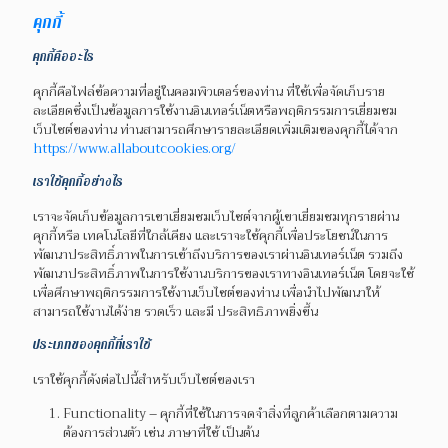
คุกกี้
คุกกี้คืออะไร
คุกกี้คือไฟล์ข้อความที่อยู่ในคอมพิวเตอร์ของท่าน ที่ใช้เพื่อจัดเก็บราย
ละเอียดซึ่งเป็นข้อมูลการใช้งานอินเทอร์เน็ตหรือพฤติกรรมการเยี่ยมชม
เว็บไซต์ของท่าน ท่านสามารถศึกษารายละเอียดเพิ่มเติมของคุกกี้ได้จาก
https://www.allaboutcookies.org/
เราใช้คุกกี้อย่างไร
เราจะจัดเก็บข้อมูลการเขาเยี่ยมชมเว็บไซต์จากผู้เขาเยี่ยมชมทุกรายผ่าน
คุกกี้หรือ เทคโนโลยีที่ใกล้เคียง และเราจะใช้คุกกี้เพื่อประโยชน์ในการ
พัฒนาประสิทธิ์ภาพในการเข้าถึงบริการของเราผ่านอินเทอร์เน็ต รวมถึง
พัฒนาประสิทธิ์ภาพในการใช้งานบริการของเราทางอินเทอร์เน็ต โดยจะใช้
เพื่อศึกษาพฤติกรรมการใช้งานเว็บไซต์ของท่าน เพื่อนำไปพัฒนาให้
สามารถใช้งานได้ง่าย รวดเร็ว และมี ประสิทธิภาพยิ่งขึ้น
ประเภทของคุกกี้ที่เราใช้
เราใช้คุกกี้ดังต่อไปนี้สำหรับเว็บไซต์ของเรา
Functionality – คุกกี้ที่ใช้ในการจดจำสิ่งที่ลูกค้าเลือกตามความ
ต้องการส่วนตัว เช่น ภาษาที่ใช้ เป็นต้น