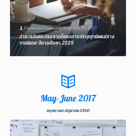
Papassara Chaiwong
at
July 29, 2017
สาระฉบับคัดสรรจากโครงการปริญญานิพนธ์ทาง
วาทนิเทศ ปีการศึกษา 2559
May-June 2017
พฤษภาคม-มิถุนายน 2560