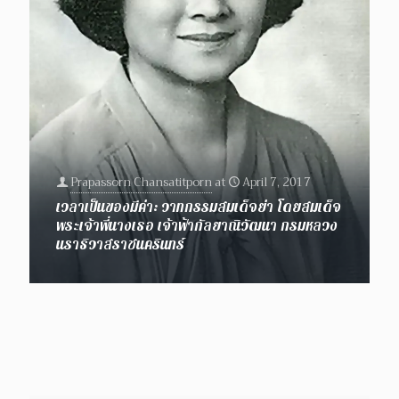
Prapassorn Chansatitporn
at
April 7, 2017
เวลาเป็นของมีค่า: วาทกรรมสมเด็จย่า โดยสมเด็จ
พระเจ้าพี่นางเธอ เจ้าฟ้ากัลยาณิวัฒนา กรมหลวง
นราธิวาสราชนครินทร์