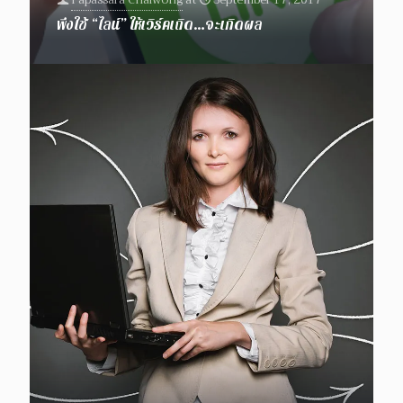
พึงใช้ “ไลน์” ให้เวิร์คเถิด…จะเกิดผล