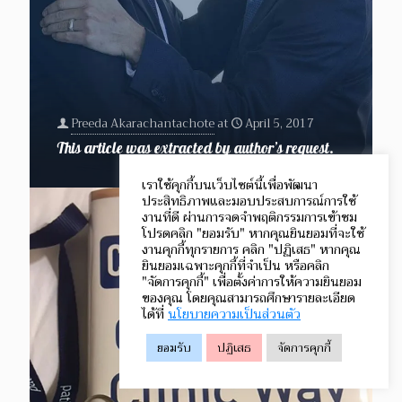
Preeda Akarachantachote
at
April 5, 2017
This article was extracted by author’s request.
เราใช้คุกกี้บนเว็บไซต์นี้เพื่อพัฒนา
ประสิทธิภาพและมอบประสบการณ์การใช้
งานที่ดี ผ่านการจดจำพฤติกรรมการเข้าชม
โปรดคลิก "ยอมรับ" หากคุณยินยอมที่จะใช้
งานคุกกี้ทุกรายการ คลิก "ปฏิเสธ" หากคุณ
ยินยอมเฉพาะคุกกี้ที่จำเป็น หรือคลิก
"จัดการคุกกี้" เพื่อตั้งค่าการให้ความยินยอม
ของคุณ โดยคุณสามารถศึกษารายละเอียด
ได้ที่
นโยบายความเป็นส่วนตัว
ยอมรับ
ปฏิเสธ
จัดการคุกกี้