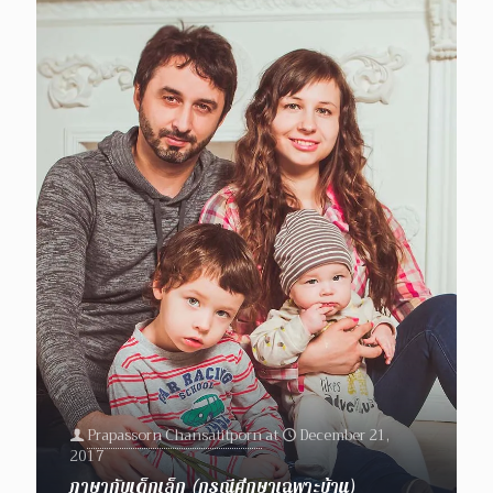
Prapassorn Chansatitporn
at
December 21,
2017
ภาษากับเด็กเล็ก (กรณีศึกษาเฉพาะบ้าน)