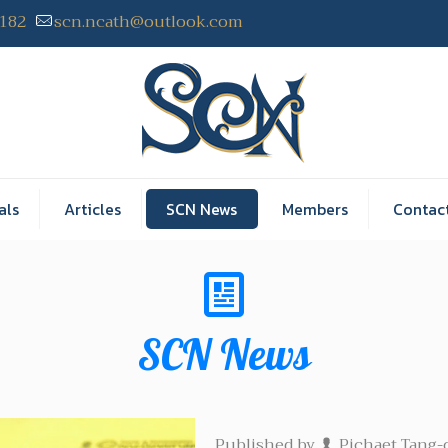
2182
scn.ncath@outlook.com
als
Articles
SCN News
Members
Contac
SCN News
Published by
Pichaet Tang-