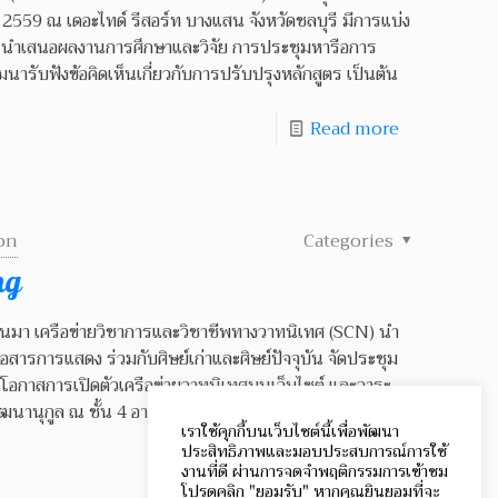
 2559 ณ เดอะไทด์ รีสอร์ท บางแสน จังหวัดชลบุรี มีการแบ่ง
รนำเสนอผลงานการศึกษาและวิจัย การประชุมหารือการ
ารับฟังข้อคิดเห็นเกี่ยวกับการปรับปรุงหลักสูตร เป็นต้น
Read more
on
Categories
ng
่ผ่านมา เครือข่ายวิชาการและวิชาชีพทางวาทนิเทศ (SCN) นำ
สารการแสดง ร่วมกับศิษย์เก่าและศิษย์ปัจจุบัน จัดประชุม
ในโอกาสการเปิดตัวเครือข่ายวาทนิเทศบนเว็บไซต์ และวาระ
ฒนานุกูล ณ ชั้น 4 อาคารมงกุฎสมมติวงศ์ คณะนิเทศศาสตร์
เราใช้คุกกี้บนเว็บไซต์นี้เพื่อพัฒนา
ประสิทธิภาพและมอบประสบการณ์การใช้
งานที่ดี ผ่านการจดจำพฤติกรรมการเข้าชม
โปรดคลิก "ยอมรับ" หากคุณยินยอมที่จะ
Read more