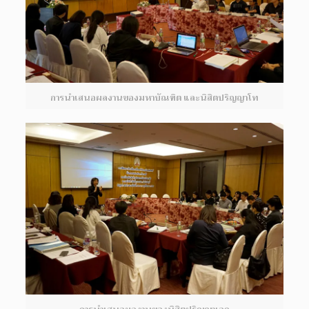
การนำเสนอผลงานของมหาบัณฑิต และนิสิตปริญญาโท