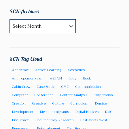
SCN Archives
SCN
Archives
SCN Tag Cloud
Academic
Active Learning
Aesthetics
Anthropomorphism
ASEAN
Body
Book
Cabin Crew
Case Study
CMC
Communication
Computer
Conference
Content Analysis
Corporation
Creation
Creative
Culture
Curriculum
Demise
Development
Digital Immigrants
Digital Natives
DISC
Discursive
Documentary Research
East Meets West
Enneagram
Entertainment
Film Studies