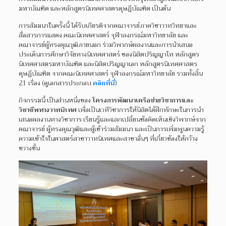
มหาบัณฑิต และหลักสูตรนิเทศศาสตรดุษฎีบัณฑิต เป็นต้น
การสัมมนาในครั้งนี้ ได้รับเกียรติจากคณาจารย์ภาควิชาวาทวิทยาและ
สื่อสารการแสดง คณะนิเทศศาสตร์ จุฬาลงกรณ์มหาวิทยาลัย และ
คณาจารย์ผู้ทรงคุณวุฒิภายนอก ร่วมวิพากษ์ผลงานและการนำเสนอ
ประเด็นการศึกษาวิจัยทางนิเทศศาสตร์ ของนิสิตปริญญาโท หลักสูตร
นิเทศศาสตรมหาบัณฑิต และนิสิตปริญญาเอก หลักสูตรนิเทศศาสตร
ดุษฎีบัณฑิต จากคณะนิเทศศาสตร์ จุฬาลงกรณ์มหาวิทยาลัย รวมทั้งสิ้น
21 เรื่อง (ดูเอกสารประกอบ
คลิกที่นี่
)
กิจกรรมนี้ เป็นส่วนหนึ่งของ
โครงการพัฒนาเครือข่ายวิชาการและ
วิชาชีพทางวาทนิเทศ
เพื่อเป็นเวทีวิชาการให้นิสิตได้ฝึกทักษะในการนำ
เสนอผลงานทางวิชาการ เรียนรู้และแลกเปลี่ยนข้อคิดเห็นเชิงวิพากษ์จาก
คณาจารย์ ผู้ทรงคุณวุฒิและผู้เข้าร่วมสัมมนา และเป็นการเพิ่มพูนความรู้
ความเข้าใจในศาสตร์สาขาวาทนิเทศและสาขาอื่นๆ ที่เกี่ยวข้องให้กว้าง
ขวางขึ้น