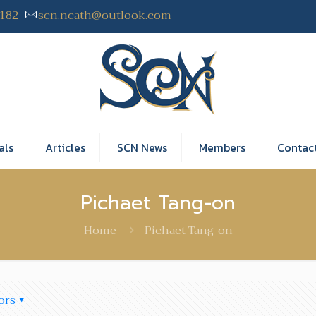
2182
scn.ncath@outlook.com
als
Articles
SCN News
Members
Contac
Pichaet Tang-on
Home
Pichaet Tang-on
Pichaet Tang-on
at
November 28, 2016
ors
Communication Forum 2016