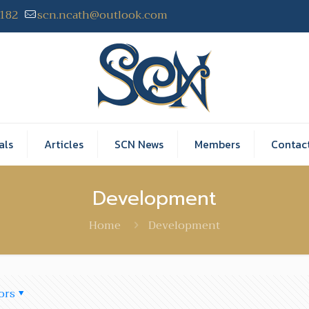
2182
scn.ncath@outlook.com
als
Articles
SCN News
Members
Contac
Development
Home
Development
ors