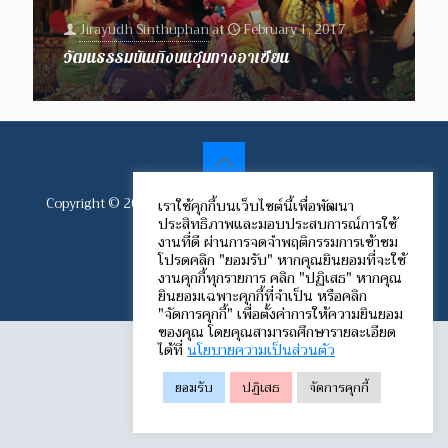
Jirayudh Sinthuphan
at
February 1, 2017
วัฒนธรรมบันเทิงบนชุมทางอาเซียน
Copyright © 2012-2024 Speech Communication Network.
เราใช้คุกกี้บนเว็บไซต์นี้เพื่อพัฒนา
ประสิทธิภาพและมอบประสบการณ์การใช้
All rights reserved.
งานที่ดี ผ่านการจดจำพฤติกรรมการเข้าชม
โปรดคลิก "ยอมรับ" หากคุณยินยอมที่จะใช้
งานคุกกี้ทุกรายการ คลิก "ปฏิเสธ" หากคุณ
ยินยอมเฉพาะคุกกี้ที่จำเป็น หรือคลิก
"จัดการคุกกี้" เพื่อตั้งค่าการให้ความยินยอม
ของคุณ โดยคุณสามารถศึกษารายละเอียด
ได้ที่
นโยบายความเป็นส่วนตัว
ยอมรับ
ปฏิเสธ
จัดการคุกกี้