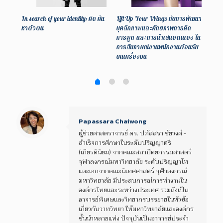
In search of your identity: คิด ค้น
Lift Up Your Wings กับการพัฒนา
หาตัวตน
บุคลิกภาพและศักยภาพการคิด
Virt
การพูด และการนำเสนอตนเอง ใน
อสาร
จริง
การสัมภาษณ์งานพนักงานต้อนรับ
บนเครื่องบิน
Papassara Chaiwong
ผู้ช่วยศาสตราจารย์ ดร. ปภัสสรา ชัยวงศ์ -
สำเร็จการศึกษาในระดับปริญญาตรี
(เกียรตินิยม) จากคณะสถาปัตยกรรมศาสตร์
จุฬาลงกรณ์มหาวิทยาลัย ระดับปริญญาโท
และเอกจากคณะนิเทศศาสตร์ จุฬาลงกรณ์
มหาวิทยาลัย มีประสบการณ์การทำงานใน
องค์กรไทยและระหว่างประเทศ รวมถึงเป็น
อาจารย์พิเศษและวิทยากรบรรยายในหัวข้อ
เกี่ยวกับวาทวิทยา ให้มหาวิทยาลัยและองค์กร
ชั้นนำหลายแห่ง ปัจจุบันเป็นอาจารย์ประจำ