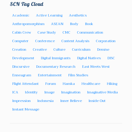
SCN Tag Cloud
Academic
Active Learning
Aesthetics
Anthropomorphism
ASEAN
Body
Book
Cabin Crew
Case Study
CMC
Communication
Computer
Conference
Content Analysis
Corporation
Creation
Creative
Culture
Curriculum
Demise
Development
Digital Immigrants
Digital Natives
DISC
Discursive
Documentary Research
East Meets West
Enneagram
Entertainment
Film Studies
Flight Attendant
Forum
Hamka
Healthcare
Hiking
ICA
Identity
Image
Imagination
Imaginative Media
Impression
Indonesia
Inner Believe
Inside Out
Instant Message