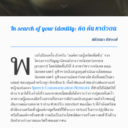
In search of your identity: คิด ค้น หาตัวตน
ปภัสสรา ชัยวงศ์
พ
บกันปีละครั้ง สำหรับ “องค์ความรู้สกัดเข้มข้น” จาก
โครงการปริญญานิพนธ์ทางวาทนิเทศ (senior
project) โดยนิสิตชั้นปีที่ 4 สาขาวิชาวาทนิเทศ คณะ
นิเทศศาสตร์ จุฬาฯ (สนับสนุนทุนดำเนินงานโดยคณะ
นิเทศศาสตร์ จุฬาลงกรณ์มหาวิทยาลัย ดังที่เคยเป็นมา
เสมอ) ขอบคุณสำหรับทุก feedback ทั้งคำติและคำชม ผ่านช่องทางเฟ
ซบุ๊กแฟนเพจ
Speech Communication Network
ที่ช่วยให้นิสิตปีที่
ผ่าน ๆ มาได้รับกำลังใจ และหายเหนื่อยเมื่อได้ทราบว่าการทุ่มเทค้นคว้า
หาความรู้และลงมีสร้างสรรค์โครงการมีส่วนสนับสนุนความสำเร็จของผู้
สัมภาษณ์งานหลาย ๆ ท่าน ช่วยปรับ mindset ของน้อง ๆ ที่กำลังเตรียม
ตัวฝึกงานหรือเข้าสู่องค์กรยุคใหม่ที่ใช้ระบบ virtual ในการปฏิบัติงาน
หรือในองค์กรข้ามชาติ รวมถึงเป็นประโยชน์ต่อการสร้างความเข้าใจด้าน
สิทธิทางร่างกายและจิตใจของเยาวชน