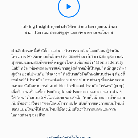
Talking Insight: คุยอย่างไรให้พบตัวตน โดย บุณยนงค์ จอง
สาม, ปนิดา เอมประเสริฐสุข และ พิชชากร เขษมโอภาส
ส่วนอีกโครงหนึ่งซึ่งใช้การแต่งกายในการหาสไตล์และตัวตน ผู้ดำเนิน
โครงการ (ชื่อเรียงตามตัวอักษร) คือ นิสิตธีร์ เชาว์ปรีชา นิสิตพุธิดา แสง
สุวรรณ และนิสิตภัทรพงศ์ ดิษฐกรโภคิน เรียกชื่อว่า “Men’s Identity
Lab” หรือ “ห้องทดลองการแต่งกายสู่อัตลักษณ์ที่เป็นคุณ” หลักสูตรที่พา
ผู้เข้าอบรมไปพบกับ “คำต่าง ๆ” ที่อธิบายถึงอัตลักษณ์แบบต่าง ๆ ที่บ่งชี้
real self ไปพบกับ “ภาพสไตล์การแต่งกาย” แบบต่าง ๆ ที่สะท้อนความ
ชอบของใจในแบบ real-and-ideal self และไปพบกับ “พร็อพ” (prop)
เสื้อผ้า รองเท้า เครื่องประดับ อุปกรณ์ประกอบการแต่งกายแบบต่าง ๆ
ให้ “ลอง” กันแบบ 6 ชั่วโมงไม่เคยพอ เพื่อฝึก “ติดตั้งทักษะการตั้งคำถาม
กับตัวเอง” ว่าใจเรา “กระโดดเข้าหา” สิ่งใด สไตล์การแต่งกายแบบไหนที่
ชอบ แบบไหนที่ใช่ แบบไหนที่ยังคงเป็นตัวเราในกาลเทศะและวาระ
โอกาสต่าง ๆ ของชีวิต
คลิกเพื่อชมวีดีโอโครงการ