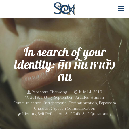
In search of your
identity: คิด ค้น หาตัว
ตน
Papassara Chaiwong
July 14, 2019
2019, 1 (July-September)
,
Articles
,
Human
Communication
,
Intrapersonal Communication
,
Papassara
Chaiwong
,
Speech Communication
Identity
,
Self Reflection
,
Self Talk
,
Self-Questioning