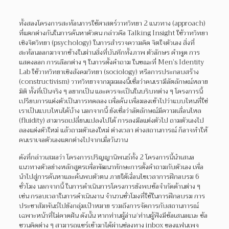
ทั้งสองโครงการสะท้อนการใช้ศาสตร์วาทวิทยา 2 แนวทาง (approach)
ที่แตกต่างกันในการค้นหาตัวตน กล่าวคือ Talking Insight ใช้วาทวิทยา
เชิงจิตวิทยา (psychology) ในการสำรวจความคิด จิตใจตัวเอง สิ่งที่
สะท้อนออกมาจากข้างในผ่านสิ่งที่บันทึกทั้งภาพ ตัวอักษร คำพูด การ
แสดงออก การเลือกต่าง ๆ ในการตั้งคำถาม ในขณะที่ Men’s Identity
Lab ใช้วาทวิทยาเชิงสังคมวิทยา (sociology) หรือการประกอบสร้าง
(constructivism) วาทวิทยาจากมุมมองนี้เชื่อว่าคนเรามีอัตลักษณ์หลาย
มิติ ทั้งที่เป็นจริง ๆ อยากเป็น และควรจะเป็นในบริบทต่าง ๆ โครงการนี้
เปรียบการแต่งตัวเป็นการทดลอง เพื่อค้น เพื่อมองเข้าไปว่าแบบไหนที่ใช่
เราเป็นแบบไหนได้บ้าง นอกจากนี้ ยังเชื่อว่าอัตลักษณ์มีความเลื่อนไหล
(fluidity) สามารถเปลี่ยนแปลงไปได้ การลงมือแต่งตัวไป ถามตัวเองไป
ลองแต่งตัวใหม่ แล้วถามตัวเองใหม่ ต่างเวลา ต่างสถานการณ์ ก็อาจทำให้
คนเราเจอตัวเองแตกต่างไปจากเมื่อวันวาน
ดังที่กล่าวเสมอว่า โครงการปริญญานิพนธ์ทั้ง 2 โครงการนี้นำเสนอ
แนวทางตัวอย่างหลักสูตรเพื่อพัฒนาทักษะการตั้งคำถามกับตัวเอง เพื่อ
นำไปสู่การค้นหาและค้นพบตัวตน ภายใต้เงื่อนไขเวลาการฝึกอบรม 6
ชั่วโมง นอกจากนี้ ในการดำเนินการโครงการยังพบข้อจำกัดด้านต่าง ๆ
เช่น กรอบเวลาในการดำเนินงาน จำนวนชั่วโมงที่ใช้ในการฝึกอบรม การ
ประชาสัมพันธ์ไปยังกลุ่มเป้าหมาย รวมถึงการจัดการกับสถานการณ์
เฉพาะหน้าที่ไม่คาดฝัน ดังนั้น หากท่านผู้อ่าน/ท่านผู้ฟังมีข้อเสนอแนะ ข้อ
ชวนคิดต่าง ๆ สามารถแชร์เข้ามาได้ผ่านช่องทาง inbox ของแฟนเพจ