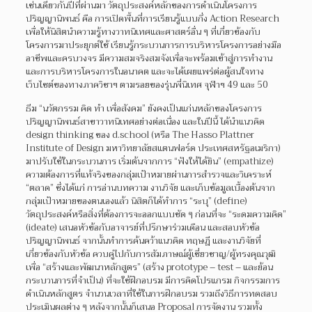
เช่นเดียวกันปีที่ผ่านมา วัตถุประสงค์หลักของการดำเนินโครงการ
ปริญญานิพนธ์ คือ การเปิดพื้นที่การเรียนรู้แบบกึ่ง Action Research
เพื่อให้นิสิตนำความรู้ทางวาทนิเทศและศาสตร์อื่น ๆ ที่เกี่ยวข้องกับ
โครงการมาประยุกต์ใช้ เรียนรู้กระบวนการการบริหารโครงการอย่างมือ
อาชีพและครบวงจร มีความสมจริงสมจังเพื่อจะพร้อมเข้าสู่การทำงาน
และการบริหารโครงการในอนาคต และจะได้เผยแพร่ต่อผู้สนใจทาง
เว็บไซต์ของทางภาควิชาฯ ตามรอยของรุ่นพี่นิเทศ จุฬาฯ 49 และ 50
ธีม “นวัตกรรม คิด ทำ เพื่อสังคม” ยังคงเป็นแก่นหลักของโครงการ
ปริญญานิพนธ์สาขาวาทนิเทศอย่างต่อเนื่อง และในปีนี้ ได้นำแนวคิด
design thinking ของ d.school (หรือ The Hasso Plattner
Institute of Design มหาวิทยาลัยสแตนฟอร์ด ประเทศสหรัฐอเมริกา)
มาปรับใช้ในกระบวนการ เริ่มต้นจากการ “ฟังให้ได้ยิน” (empathize)
ความต้องการที่แท้จริงของกลุ่มเป้าหมายผ่านการสำรวจและวิเคราะห์
“ตลาด” ซึ่งได้แก่ การอ่านบทความ งานวิจัย และเก็บข้อมูลเบื้องต้นจาก
กลุ่มเป้าหมายของตนเองแล้ว นิสิตก็ได้ทำการ “ระบุ” (define)
วัตถุประสงค์หรือสิ่งที่ต้องการจะออกแบบชัด ๆ ก่อนที่จะ “ระดมความคิด”
(ideate) เสนอหัวข้อกับอาจารย์ที่ปรึกษาร่วมเดือน และสอบหัวข้อ
ปริญญานิพนธ์ จากนั้นทำการค้นคว้าแนวคิด ทฤษฎี และงานวิจัยที่
เกี่ยวข้องกับหัวข้อ ควบคู่ไปกับการสัมภาษณ์ผู้เชี่ยวชาญ/ผู้ทรงคุณวุฒิ
เพื่อ “สร้างและพัฒนาหลักสูตร” (สร้าง prototype – test – และย้อน
กระบวนการที่จำเป็น) ที่จะใช้ฝึกอบรม มีการคิดโปรแกรม กิจกรรมการ
ดำเนินหลักสูตร จำนวนเวลาที่ใช้ในการฝึกอบรม รวมถึงวิธีการทดสอบ
ประเมินผลต่าง ๆ หลังจากนั้นก็เสนอ Proposal การจัดงาน รวมทั้ง