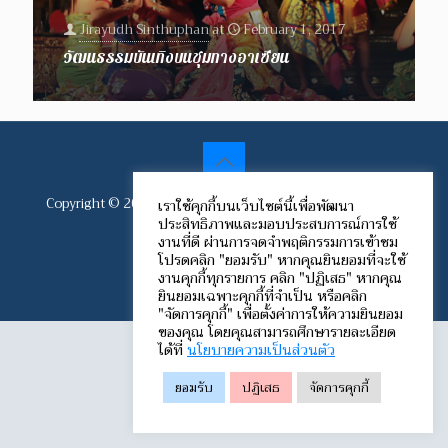
Jirayudh Sinthuphan
at
February 1, 2017
วัฒนธรรมบันเทิงบนชุมทางอาเซียน
Copyright © 2012-2024 Speech Communication Network.
เราใช้คุกกี้บนเว็บไซต์นี้เพื่อพัฒนา
ประสิทธิภาพและมอบประสบการณ์การใช้
All rights reserved.
งานที่ดี ผ่านการจดจำพฤติกรรมการเข้าชม
โปรดคลิก "ยอมรับ" หากคุณยินยอมที่จะใช้
งานคุกกี้ทุกรายการ คลิก "ปฏิเสธ" หากคุณ
ยินยอมเฉพาะคุกกี้ที่จำเป็น หรือคลิก
"จัดการคุกกี้" เพื่อตั้งค่าการให้ความยินยอม
ของคุณ โดยคุณสามารถศึกษารายละเอียด
ได้ที่
นโยบายความเป็นส่วนตัว
ยอมรับ
ปฏิเสธ
จัดการคุกกี้