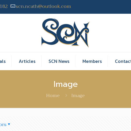
2182
scn.ncath@outlook.com
als
Articles
SCN News
Members
Contac
Image
Home
Image
ors