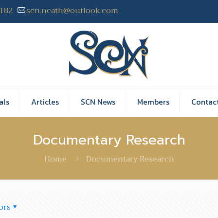
2182
scn.ncath@outlook.com
als
Articles
SCN News
Members
Contac
Documentary Research
Home
Documentary Research
ors