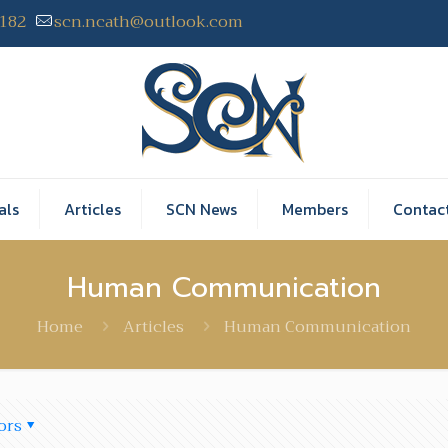
2182
scn.ncath@outlook.com
als
Articles
SCN News
Members
Contac
Human Communication
Home
Articles
Human Communication
ors