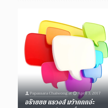
Papassara Chaiwong
at
April 3, 2017
อร๊ายยย แรวงส์ มว้ากกกอ่ะ