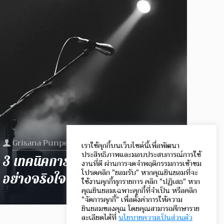
Grisana Punpeng
at
August 14, 2017
เราใช้คุกกี้บนเว็บไซต์นี้เพื่อพัฒนา
ประสิทธิภาพและมอบประสบการณ์การใช้
3 เทคนิคการแสดง เพื่อการฟัง
งานที่ดี ผ่านการจดจำพฤติกรรมการเข้าชม
โปรดคลิก "ยอมรับ" หากคุณยินยอมที่จะ
อย่างจริงใจ
ใช้งานคุกกี้ทุกรายการ คลิก "ปฏิเสธ" หาก
คุณยินยอมเฉพาะคุกกี้ที่จำเป็น หรือคลิก
"จัดการคุกกี้" เพื่อตั้งค่าการให้ความ
ยินยอมของคุณ โดยคุณสามารถศึกษาราย
ละเอียดได้ที่
นโยบายความเป็นส่วนตัว