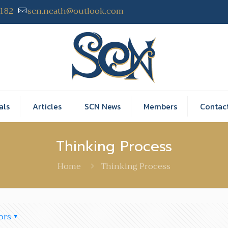
2182
scn.ncath@outlook.com
als
Articles
SCN News
Members
Contac
Thinking Process
Home
Thinking Process
ors