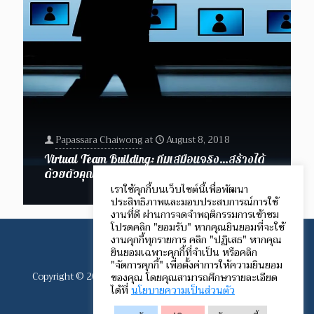
Papassara Chaiwong
at
August 8, 2018
Virtual Team Building: ทีมเสมือนจริง…สร้างได้
ด้วยตัวคุณ
เราใช้คุกกี้บนเว็บไซต์นี้เพื่อพัฒนา
ประสิทธิภาพและมอบประสบการณ์การใช้
งานที่ดี ผ่านการจดจำพฤติกรรมการเข้าชม
โปรดคลิก "ยอมรับ" หากคุณยินยอมที่จะใช้
งานคุกกี้ทุกรายการ คลิก "ปฏิเสธ" หากคุณ
ยินยอมเฉพาะคุกกี้ที่จำเป็น หรือคลิก
"จัดการคุกกี้" เพื่อตั้งค่าการให้ความยินยอม
Copyright © 2012-2024 Speech Communication Network.
ของคุณ โดยคุณสามารถศึกษารายละเอียด
ได้ที่
นโยบายความเป็นส่วนตัว
All rights reserved.