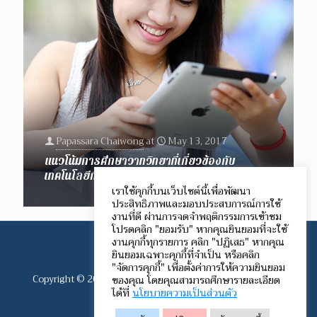
Papassara Chaiwong
at
May 13, 2017
แนวโน้มการศึกษาวาทวิทยาที่เกี่ยวข้องกับ
เทคโนโลยีการสื่อสารในยุคโลกาภิวัตน์
เราใช้คุกกี้บนเว็บไซต์นี้เพื่อพัฒนา
ประสิทธิภาพและมอบประสบการณ์การใช้
งานที่ดี ผ่านการจดจำพฤติกรรมการเข้าชม
โปรดคลิก "ยอมรับ" หากคุณยินยอมที่จะใช้
งานคุกกี้ทุกรายการ คลิก "ปฏิเสธ" หากคุณ
ยินยอมเฉพาะคุกกี้ที่จำเป็น หรือคลิก
"จัดการคุกกี้" เพื่อตั้งค่าการให้ความยินยอม
Copyright © 2012-2024 Speech Communication Network.
ของคุณ โดยคุณสามารถศึกษารายละเอียด
ได้ที่
นโยบายความเป็นส่วนตัว
All rights reserved.