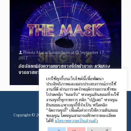
Preeda Akarachantachote
at
September 17,
2017
อัตลักษณ์กับความหมายภายใต้หน้ากาก: ควันหลง
จากรายการ The Mask Singer
เราใช้คุกกี้บนเว็บไซต์นี้เพื่อพัฒนา
ประสิทธิภาพและมอบประสบการณ์การใช้
งานที่ดี ผ่านการจดจำพฤติกรรมการเข้าชม
โปรดคลิก "ยอมรับ" หากคุณยินยอมที่จะใช้
งานคุกกี้ทุกรายการ คลิก "ปฏิเสธ" หากคุณ
ยินยอมเฉพาะคุกกี้ที่จำเป็น หรือคลิก
"จัดการคุกกี้" เพื่อตั้งค่าการให้ความยินยอม
ของคุณ โดยคุณสามารถศึกษารายละเอียด
Copyright © 2012-2024 Speech Communication Network.
ได้ที่
นโยบายความเป็นส่วนตัว
All rights reserved.