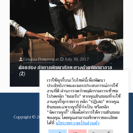
Grisana Punpeng
at
July 30, 2017
นักแสดง กับการพัฒนาทักษะทางด้านจินตนาการ
(2)
เราใช้คุกกี้บนเว็บไซต์นี้เพื่อพัฒนา
ประสิทธิภาพและมอบประสบการณ์การใช้
งานที่ดี ผ่านการจดจำพฤติกรรมการเข้าชม
โปรดคลิก "ยอมรับ" หากคุณยินยอมที่จะใช้
งานคุกกี้ทุกรายการ คลิก "ปฏิเสธ" หากคุณ
ยินยอมเฉพาะคุกกี้ที่จำเป็น หรือคลิก
"จัดการคุกกี้" เพื่อตั้งค่าการให้ความยินยอม
Copyright © 2012-2024 Speech Communication Network.
ของคุณ โดยคุณสามารถศึกษารายละเอียด
ได้ที่
นโยบายความเป็นส่วนตัว
All rights reserved.