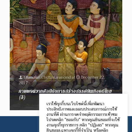
Thanasin Chutintaranond
at
December 22,
2017
ภาพพจน์วาทศิลป์กับการสร้างสรรค์บันเทิงคดีไทย
(3)
เราใช้คุกกี้บนเว็บไซต์นี้เพื่อพัฒนา
ประสิทธิภาพและมอบประสบการณ์การใช้
งานที่ดี ผ่านการจดจำพฤติกรรมการเข้าชม
โปรดคลิก "ยอมรับ" หากคุณยินยอมที่จะใช้
งานคุกกี้ทุกรายการ คลิก "ปฏิเสธ" หากคุณ
ยินยอมเฉพาะคุกกี้ที่จำเป็น หรือคลิก