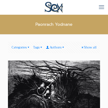
Paonrach Yodnane
Categories
Tags
Authors
Show all