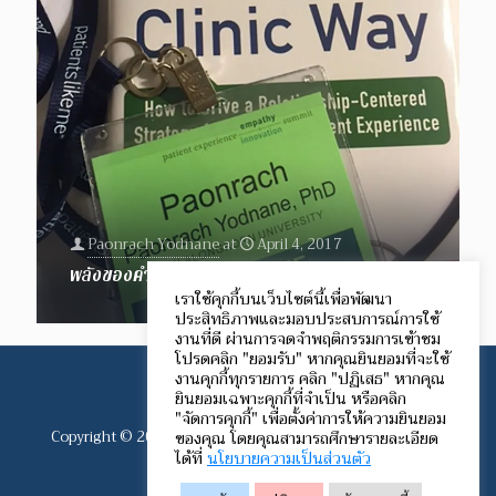
Paonrach Yodnane
at
April 4, 2017
พลังของคำ The Power of Words
เราใช้คุกกี้บนเว็บไซต์นี้เพื่อพัฒนา
ประสิทธิภาพและมอบประสบการณ์การใช้
งานที่ดี ผ่านการจดจำพฤติกรรมการเข้าชม
โปรดคลิก "ยอมรับ" หากคุณยินยอมที่จะใช้
งานคุกกี้ทุกรายการ คลิก "ปฏิเสธ" หากคุณ
ยินยอมเฉพาะคุกกี้ที่จำเป็น หรือคลิก
"จัดการคุกกี้" เพื่อตั้งค่าการให้ความยินยอม
Copyright © 2012-2024 Speech Communication Network.
ของคุณ โดยคุณสามารถศึกษารายละเอียด
ได้ที่
นโยบายความเป็นส่วนตัว
All rights reserved.