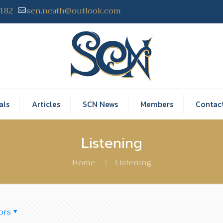
2182
scn.ncath@outlook.com
als
Articles
SCN News
Members
Contac
Listening
Home
Listening
ors