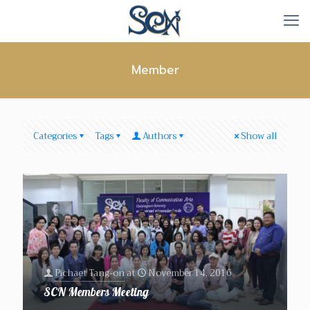
Member
Categories
Tags
Authors
Show all
Pichaet Tang-on
at
November 14, 2016
SCN Members Meeting