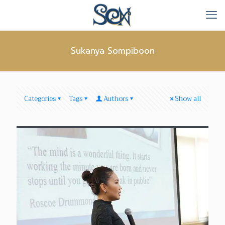
Sukanya Sompiboon
Sukanya Sompiboon
at
February 6, 2017
การข้ามพ้น ‘ตะวันออก’ พบ ‘ตะวันตก’ ในการ
แสดง: แนวนิยามเบื้องต้นแห่งกรอบแนวคิดการ
Categories
Tags
Authors
Show all
ผสมผสานระหว่างวัฒนธรรมในสื่อสารการแสดง