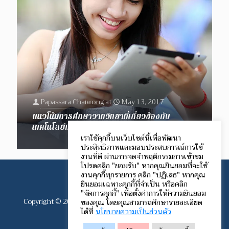
Papassara Chaiwong
at
May 13, 2017
แนวโน้มการศึกษาวาทวิทยาที่เกี่ยวข้องกับ
เทคโนโลยีการสื่อสารในยุคโลกาภิวัตน์
เราใช้คุกกี้บนเว็บไซต์นี้เพื่อพัฒนา
ประสิทธิภาพและมอบประสบการณ์การใช้
งานที่ดี ผ่านการจดจำพฤติกรรมการเข้าชม
โปรดคลิก "ยอมรับ" หากคุณยินยอมที่จะใช้
งานคุกกี้ทุกรายการ คลิก "ปฏิเสธ" หากคุณ
ยินยอมเฉพาะคุกกี้ที่จำเป็น หรือคลิก
"จัดการคุกกี้" เพื่อตั้งค่าการให้ความยินยอม
Copyright © 2012-2024 Speech Communication Network.
ของคุณ โดยคุณสามารถศึกษารายละเอียด
ได้ที่
นโยบายความเป็นส่วนตัว
All rights reserved.